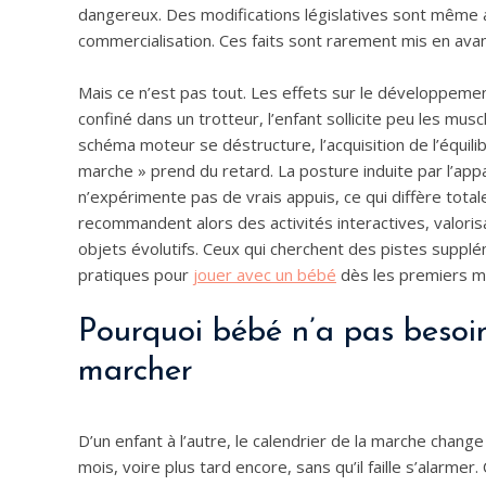
dangereux. Des modifications législatives sont même ap
commercialisation. Ces faits sont rarement mis en avan
Mais ce n’est pas tout. Les effets sur le développemen
confiné dans un trotteur, l’enfant sollicite peu les mu
schéma moteur se déstructure, l’acquisition de l’équilib
marche » prend du retard. La posture induite par l’apparei
n’expérimente pas de vrais appuis, ce qui diffère tot
recommandent alors des activités interactives, valori
objets évolutifs. Ceux qui cherchent des pistes suppl
pratiques pour
jouer avec un bébé
dès les premiers moi
Pourquoi bébé n’a pas besoi
marcher
D’un enfant à l’autre, le calendrier de la marche change
mois, voire plus tard encore, sans qu’il faille s’alarme